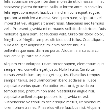
felis accumsan neque interdum molestie ut id massa. In hac
habitasse platea dictumst. Nulla ut lorem ante. In convallis,
felis eget consequat faucibus, mi diam consequat augue,
quis porta nibh leo a massa. Sed quam nunc, vulputate vel
imperdiet vel, aliquet sit amet risus. Maecenas nec tempus
velit. Praesent gravida mi et mauris sollicitudin ultricies. Duis
molestie quam sem, ac faucibus velit. Curabitur dolor dolor,
fringilla vel fringilla tempor, ultricies sed tellus. Cras aliquet,
nulla a feugiat adipiscing, mi enim ornare nisl, eu
pellentesque nunc diam eu purus. Aliquam a arcu ac arcu
aliquam vulputate ac a diam.
Aliquam erat volutpat. Etiam tortor sapien, elementum quis
semper eu, convallis eget justo. Nulla facilisi. Curabitur
cursus vestibulum turpis eget sagittis. Phasellus tempus
semper tellus, sed ullamcorper libero sodales a. Fusce
vulputate varius quam. Curabitur erat orci, gravida eu
tempus sed, pretium non ante. Vestibulum augue nisi,
vulputate pellentesque posuere id, gravida et est.
Suspendisse vestibulum scelerisque metus, ut bibendum
lorem pharetra nec. Phasellus vitae faucibus nisi. Aliquam