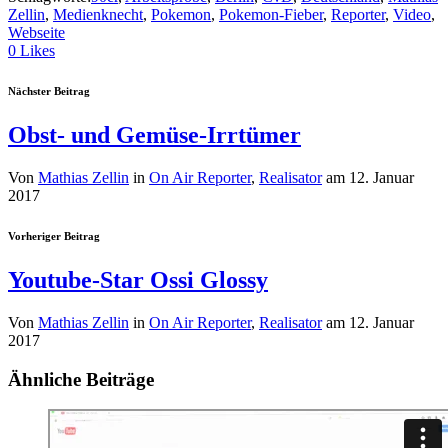
Zellin
,
Medienknecht
,
Pokemon
,
Pokemon-Fieber
,
Reporter
,
Video
,
Webseite
0
Likes
Nächster Beitrag
Obst- und Gemüse-Irrtümer
Von
Mathias Zellin
in
On Air Reporter
,
Realisator
am
12. Januar
2017
Vorheriger Beitrag
Youtube-Star Ossi Glossy
Von
Mathias Zellin
in
On Air Reporter
,
Realisator
am
12. Januar
2017
Ähnliche Beiträge